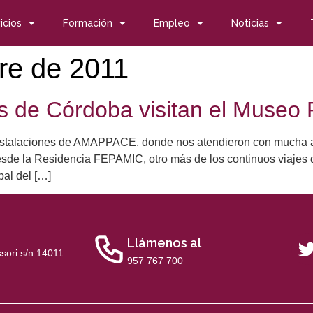
icios
Formación
Empleo
Noticias
re de 2011
s de Córdoba visitan el Museo
 instalaciones de AMAPPACE, donde nos atendieron con mucha a
esde la Residencia FEPAMIC, otro más de los continuos viajes 
pal del […]
Llámenos al
sori s/n 14011
957 767 700