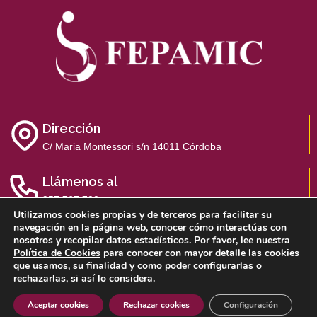
Dirección
C/ Maria Montessori s/n 14011 Córdoba
Llámenos al
957 767 700
Utilizamos cookies propias y de terceros para facilitar su
navegación en la página web, conocer cómo interactúas con
nosotros y recopilar datos estadísticos. Por favor, lee nuestra
Política de Cookies
para conocer con mayor detalle las cookies
que usamos, su finalidad y como poder configurarlas o
Aviso Legal
Política de Privacidad
Política de Cookies
rechazarlas, si así lo considera.
Sistema Interno de Información
Aceptar cookies
Rechazar cookies
Configuración