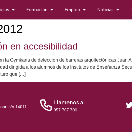
icios
Formación
Empleo
Noticias
 2012
 en accesibilidad
 en la Gymkana de detección de barreras arquitectónicas Juan A
d dirigida a los alumnos de los Institutos de Enseñanza Secun
uturo que […]
Llámenos al
sori s/n 14011
957 767 700