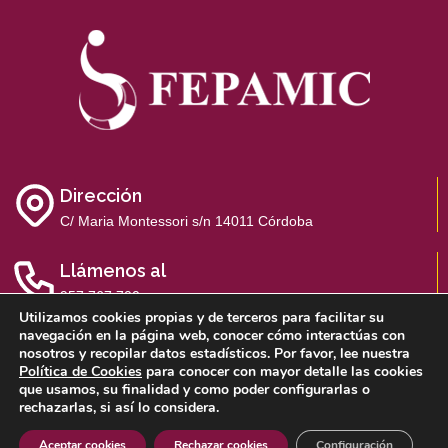
Dirección
C/ Maria Montessori s/n 14011 Córdoba
Llámenos al
957 767 700
Utilizamos cookies propias y de terceros para facilitar su
navegación en la página web, conocer cómo interactúas con
nosotros y recopilar datos estadísticos. Por favor, lee nuestra
Política de Cookies
para conocer con mayor detalle las cookies
que usamos, su finalidad y como poder configurarlas o
Aviso Legal
Política de Privacidad
Política de Cookies
rechazarlas, si así lo considera.
Sistema Interno de Información
Aceptar cookies
Rechazar cookies
Configuración