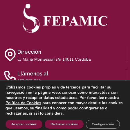
Dirección
C/ Maria Montessori s/n 14011 Córdoba
Llámenos al
957 767 700
Utilizamos cookies propias y de terceros para facilitar su
navegación en la página web, conocer cómo interactúas con
nosotros y recopilar datos estadísticos. Por favor, lee nuestra
Política de Cookies
para conocer con mayor detalle las cookies
que usamos, su finalidad y como poder configurarlas o
Aviso Legal
Política de Privacidad
Política de Cookies
rechazarlas, si así lo considera.
Sistema Interno de Información
Aceptar cookies
Rechazar cookies
Configuración
COPYRIGHT FEPAMIC 2022