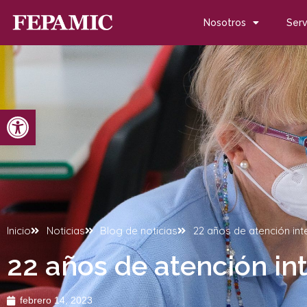
Nosotros
Serv
Abrir barra de herramientas
Inicio
Noticias
Blog de noticias
22 años de atención int
22 años de atención int
febrero 14, 2023