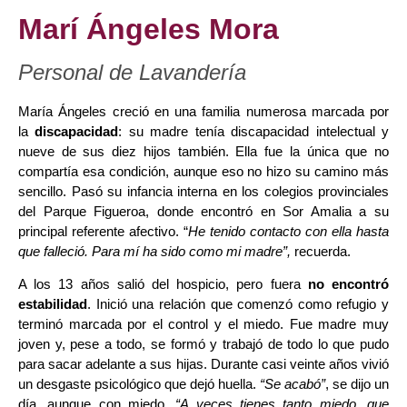
Marí Ángeles Mora
Personal de Lavandería
María Ángeles creció en una familia numerosa marcada por
la
discapacidad
: su madre tenía discapacidad intelectual y
nueve de sus diez hijos también. Ella fue la única que no
compartía esa condición, aunque eso no hizo su camino más
sencillo. Pasó su infancia interna en los colegios provinciales
del Parque Figueroa, donde encontró en Sor Amalia a su
principal referente afectivo. “
He tenido contacto con ella hasta
que falleció. Para mí ha sido como mi madre”,
recuerda.
A los 13 años salió del hospicio, pero fuera
no encontró
estabilidad
. Inició una relación que comenzó como refugio y
terminó marcada por el control y el miedo. Fue madre muy
joven y, pese a todo, se formó y trabajó de todo lo que pudo
para sacar adelante a sus hijas. Durante casi veinte años vivió
un desgaste psicológico que dejó huella.
“Se acabó”
, se dijo un
día, aunque con miedo.
“A veces tienes tanto miedo, que