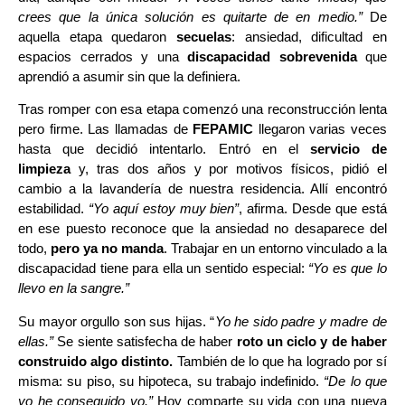
crees que la única solución es quitarte de en medio.”
De
aquella etapa quedaron
secuelas
: ansiedad, dificultad en
espacios cerrados y una
discapacidad sobrevenida
que
aprendió a asumir sin que la definiera.
Tras romper con esa etapa comenzó una reconstrucción lenta
pero firme. Las llamadas de
FEPAMIC
llegaron varias veces
hasta que decidió intentarlo. Entró en el
servicio de
limpieza
y, tras dos años y por motivos físicos, pidió el
cambio a la lavandería de nuestra residencia. Allí encontró
estabilidad.
“Yo aquí estoy muy bien”
, afirma. Desde que está
en ese puesto reconoce que la ansiedad no desaparece del
todo,
pero ya no manda
. Trabajar en un entorno vinculado a la
discapacidad tiene para ella un sentido especial:
“Yo es que lo
llevo en la sangre.”
Su mayor orgullo son sus hijas. “
Yo he sido padre y madre de
ellas.”
Se siente satisfecha de haber
roto un ciclo y de haber
construido algo distinto.
También de lo que ha logrado por sí
misma: su piso, su hipoteca, su trabajo indefinido.
“De lo que
yo he conseguido yo.”
Hoy comparte su vida con una nueva