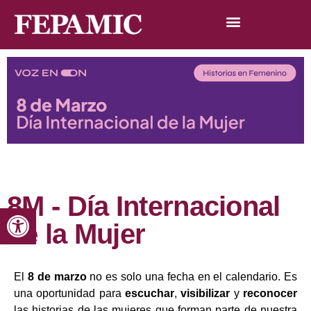
8M - Día Internacional
Abrir barra de herramientas
de la Mujer
El
8 de marzo
no es solo una fecha en el calendario. Es
una oportunidad para
escuchar
,
visibilizar
y
reconocer
las historias de las mujeres que forman parte de nuestra