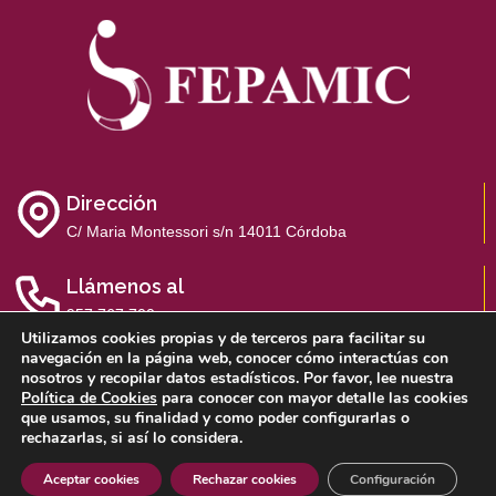
Dirección
C/ Maria Montessori s/n 14011 Córdoba
Llámenos al
957 767 700
Utilizamos cookies propias y de terceros para facilitar su
navegación en la página web, conocer cómo interactúas con
nosotros y recopilar datos estadísticos. Por favor, lee nuestra
Política de Cookies
para conocer con mayor detalle las cookies
que usamos, su finalidad y como poder configurarlas o
Aviso Legal
Política de Privacidad
Política de Cookies
rechazarlas, si así lo considera.
Sistema Interno de Información
Aceptar cookies
Rechazar cookies
Configuración