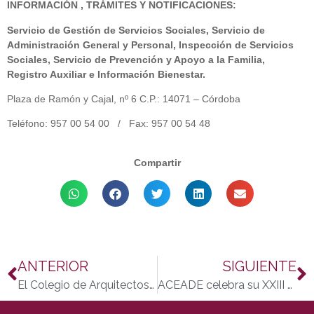
INFORMACIÓN , TRÁMITES Y NOTIFICACIONES:
Servicio de Gestión de Servicios Sociales, Servicio de
Administración General y Personal, Inspección de Servicios
Sociales, Servicio de Prevención y Apoyo a la Familia,
Registro Auxiliar e Información Bienestar.
Plaza de Ramón y Cajal, nº 6 C.P.: 14071 – Córdoba
Teléfono:
957 00 54 00 /
Fax:
957 00 54 48
Compartir
ANTERIOR
SIGUIENTE
El Colegio de Arquitectos y Fepamic firman un convenio para la destrucción de documentos y otras colaboraciones
ACEADE celebra su XXIII Jornada Anual, V Premio Iberoamericano José Roman de Investigación en Espondiloartropatías y IX Encuentro Hispano luso