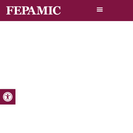
Abrir barra de herramientas
Inicio
Noticias
Blog de noticias
Abierto el plazo de subvenciones individuales para
facilitar la autonomía a personas con discapacidad