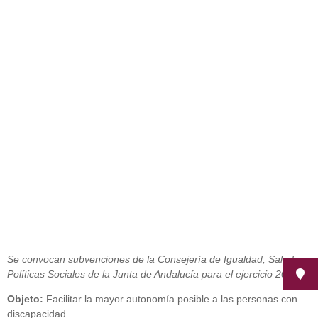
Abierto el plazo de subvenciones
individuales para facilitar la
autonomía a personas con
discapacidad
junio 11, 2014
Se convocan subvenciones de la Consejería de Igualdad, Salud y
Políticas Sociales de la Junta de Andalucía para el ejercicio 2014
Objeto:
Facilitar la mayor autonomía posible a las personas con
discapacidad.