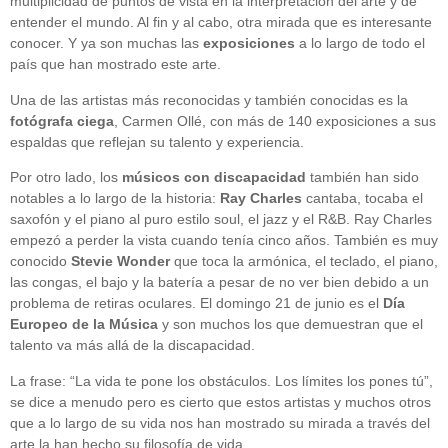
multiplicidad de puntos de vista en la interpretación del arte y de
entender el mundo. Al fin y al cabo, otra mirada que es interesante
conocer. Y ya son muchas las
exposiciones
a lo largo de todo el
país que han mostrado este arte.
Una de las artistas más reconocidas y también conocidas es la
fotógrafa ciega
, Carmen Ollé, con más de 140 exposiciones a sus
espaldas que reflejan su talento y experiencia.
Por otro lado, los
músicos con discapacidad
también han sido
notables a lo largo de la historia:
Ray Charles
cantaba, tocaba el
saxofón y el piano al puro estilo soul, el jazz y el R&B. Ray Charles
empezó a perder la vista cuando tenía cinco años. También es muy
conocido
Stevie Wonder
que toca la armónica, el teclado, el piano,
las congas, el bajo y la batería a pesar de no ver bien debido a un
problema de retiras oculares. El domingo 21 de junio es el
Día
Europeo de la Música
y son muchos los que demuestran que el
talento va más allá de la discapacidad.
La frase: “La vida te pone los obstáculos. Los límites los pones tú”,
se dice a menudo pero es cierto que estos artistas y muchos otros
que a lo largo de su vida nos han mostrado su mirada a través del
arte la han hecho su filosofía de vida.