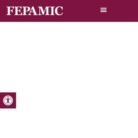
Abrir barra de herramientas
Inicio
Noticias
Blog de noticias
Canal sur hace su programación accesible para 400.000
discapacitados