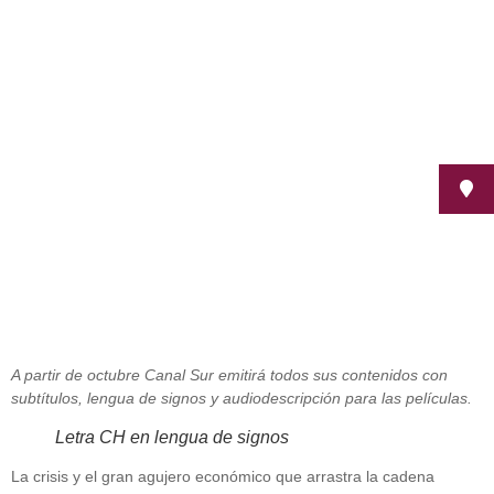
Canal sur hace su programación
accesible para 400.000
discapacitados
septiembre 6, 2012
A partir de octubre Canal Sur emitirá todos sus contenidos con
subtítulos, lengua de signos y audiodescripción para las películas.
Letra CH en lengua de signos
La crisis y el gran agujero económico que arrastra la cadena