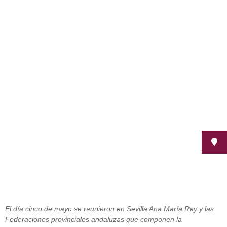
CODISA, la Confederación
Andaluza de Personas con
Discapacidad Física se reunió con
Ana María Rey, Secretaria General
de Políticas Sociales
mayo 9, 2014
El día cinco de mayo se reunieron en Sevilla Ana María Rey y las
Federaciones provinciales andaluzas que componen la