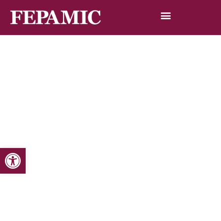
Abrir barra de herramientas
Inicio
Noticias
Blog de noticias
CODISA, la Confederación Andaluza de Personas con
Discapacidad Física se reunió con Ana María Rey,
Secretaria General de Políticas Sociales