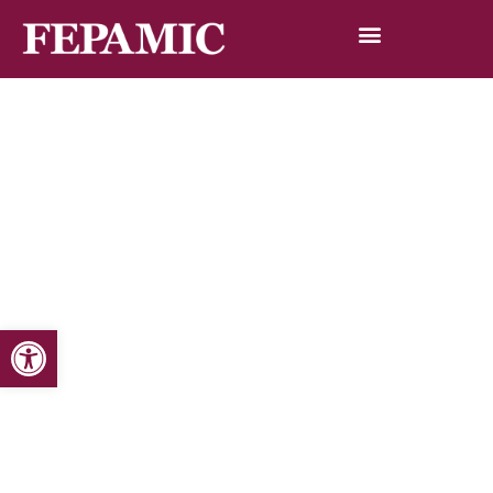
Abrir barra de herramientas
Inicio
Noticias
Blog de noticias
Codisa Predif organiza unas Jornadas para reivindicar la
figura del asistente personal