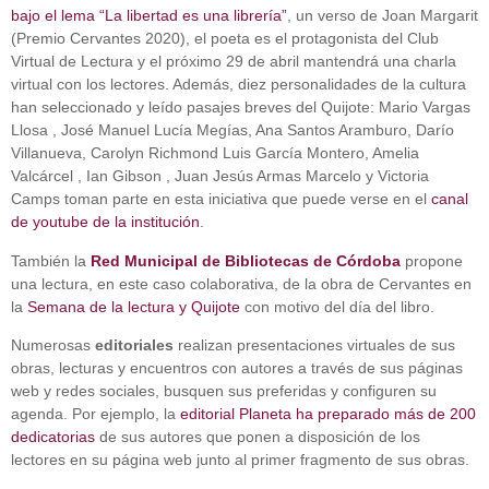
bajo el lema “La libertad es una librería”
, un verso de Joan Margarit
(Premio Cervantes 2020), el poeta es el protagonista del Club
Virtual de Lectura y el próximo 29 de abril mantendrá una charla
virtual con los lectores. Además, diez personalidades de la cultura
han seleccionado y leído pasajes breves del Quijote: Mario Vargas
Llosa , José Manuel Lucía Megías, Ana Santos Aramburo, Darío
Villanueva, Carolyn Richmond Luis García Montero, Amelia
Valcárcel , Ian Gibson , Juan Jesús Armas Marcelo y Victoria
Camps toman parte en esta iniciativa que puede verse en el
canal
de youtube de la institución
.
También la
Red Municipal de Bibliotecas de Córdoba
propone
una lectura, en este caso colaborativa, de la obra de Cervantes en
la
Semana de la lectura y Quijote
con motivo del día del libro.
Numerosas
editoriales
realizan presentaciones virtuales de sus
obras, lecturas y encuentros con autores a través de sus páginas
web y redes sociales, busquen sus preferidas y configuren su
agenda. Por ejemplo, la
editorial Planeta ha preparado más de 200
dedicatorias
de sus autores que ponen a disposición de los
lectores en su página web junto al primer fragmento de sus obras.