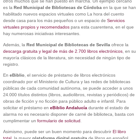
otros muchos que se han puesto en marcha. Un ejemplo cercano
es la
Red Municipal de Bibliotecas de Córdoba
en la que se han
habilitado nuevos espacios virtuales como La hora del cuento
desde casa para los más pequeños o un espacio de
Servicios
virtuales propios y recomendados
para esta cuarentena, en el que
hay numerosas iniciativas interesantes.
Además, la
Red Municipal de Bibliotecas de Sevilla
ofrece la
descarga gratuita y legal de más de 2.700 libros electrónicos
, en su
mayoría clásicos de la literatura, sin necesidad de ningún tipo de
registro.
En
eBiblio
, el servicio de préstamo de libros electrónicos
coordinado por el Ministerio de Cultura y las redes de bibliotecas
públicas de cada comunidad autónoma, se puede acceder a unos
24.000 títulos distintos (libros, audiolibros, revistas y periódicos) de
obras de ficción y no ficción para público adulto e infantil. Para
solicitar el préstamo en
eBiblio Andalucía
durante el estado de
alarma no es necesario disponer de carné de biblioteca, basta con
cumplimentar un
formulario de solicitud
.
Asimismo, puede ser un buen momento para descubrir
El libro
total
, la mayor
plataforma digital gratuita
de libros en español,