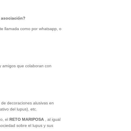
 asociación?
nte llamada como por whatsapp, o
s y amigos que colaboran con
n de decoraciones alusivas en
ivo del lupus), etc.
o, el
RETO MARIPOSA
, al igual
 sociedad sobre el lupus y sus