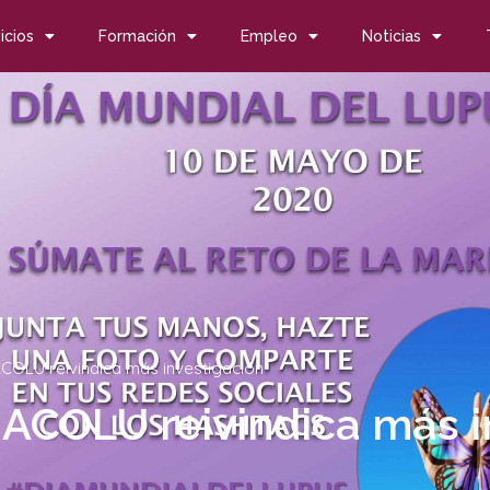
icios
Formación
Empleo
Noticias
ACOLU reivindica más investigación
 ACOLU reivindica más i