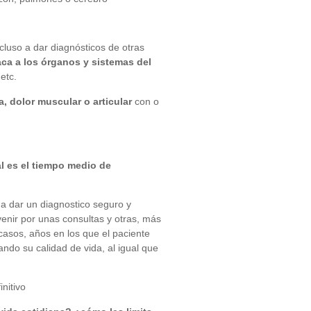
ncluso a dar diagnósticos de otras
aca a los órganos y sistemas del
etc.
a, dolor muscular o articular
con o
l es el tiempo medio de
da dar un diagnostico seguro y
venir por unas consultas y otras, más
casos, años en los que el paciente
ndo su calidad de vida, al igual que
nitivo