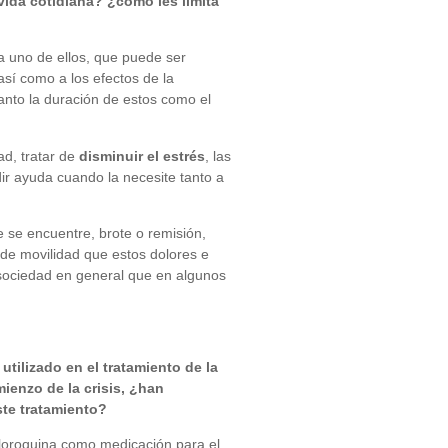
ida cotidiana? ¿cómo les limita
da uno de ellos, que puede ser
sí como a los efectos de la
tanto la duración de estos como el
ad, tratar de
disminuir el estrés
, las
ir ayuda cuando la necesite tanto a
 se encuentre, brote o remisión,
a de movilidad que estos dolores e
 sociedad en general que en algunos
tilizado en el tratamiento de la
ienzo de la crisis, ¿han
te tratamiento?
icloroquina como medicación para el