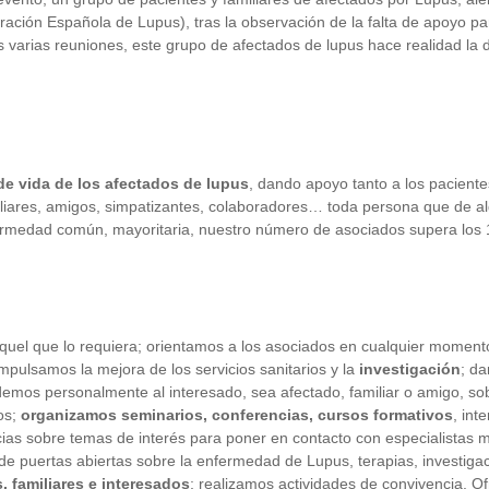
ación Española de Lupus), tras la observación de la falta de apoyo par
 varias reuniones, este grupo de afectados de lupus hace realidad la d
 de vida de los afectados de lupus
, dando apoyo tanto a los paciente
iliares, amigos, simpatizantes, colaboradores… toda persona que de a
nfermedad común, mayoritaria, nuestro número de asociados supera los 
aquel que lo requiera; orientamos a los asociados en cualquier momento
 impulsamos la mejora de los servicios sanitarios y la
investigación
; d
endemos personalmente al interesado, sea afectado, familiar o amigo, so
os;
organizamos seminarios, conferencias, cursos formativos
, int
cias sobre temas de interés para poner en contacto con especialistas 
de puertas abiertas sobre la enfermedad de Lupus, terapias, investiga
, familiares e interesados
; realizamos actividades de convivencia.