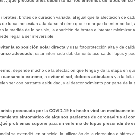
as, ¿qué precauciones deben tomar los enfermos de lupus en su v
r brotes
, brotes de duración variada, al igual que la afectación de ca
de lupus necesitan adaptarse al ritmo que le marque la enfermedad, a
n la medida de lo posible, la aparición de brotes e intentar minimizar 
e llegar a ser irreversible.
evitar la exposición solar directa
y usar fotoprotección alta y de calid
canso adecuado
, estar informado debidamente acerca del lupus y ped
fermo
, depende mucho de la afectación que tenga y de la etapa en que
un
cansancio extremo
, a
evitar el sol
,
dolores articulares
y a la falt
len ser con bastante asiduidad, y al desconocimiento por parte de la
risis provocada por la COVID-19 ha hecho viral un medicamento u
ratamiento sintomático de algunos pacientes de coronavirus al com
Qué problemas supone para un enfermo de lupus prescindir de es
ial se extendió, en principio, la utilización de la cloroquina e hidrox