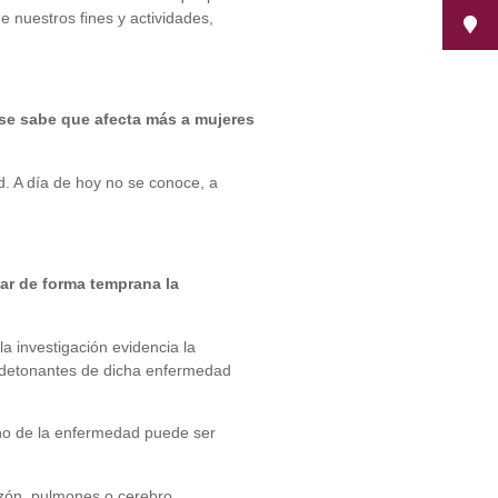
e nuestros fines y actividades,
 se sabe que afecta más a mujeres
. A día de hoy no se conoce, a
tar de forma temprana la
a investigación evidencia la
s detonantes de dicha enfermedad
no de la enfermedad puede ser
azón, pulmones o cerebro