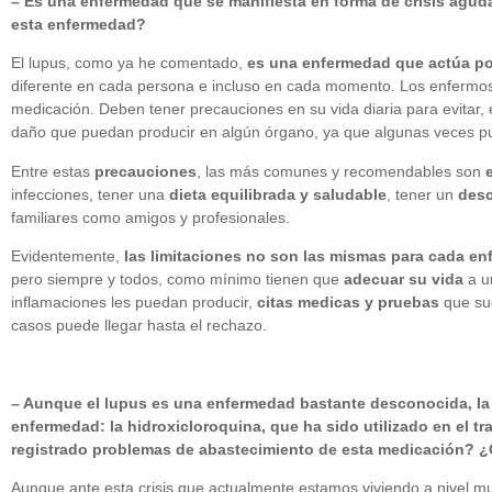
– Es una enfermedad que se manifiesta en forma de crisis agud
esta enfermedad?
El lupus, como ya he comentado,
es una enfermedad que actúa po
diferente en cada persona e incluso en cada momento. Los enfermos 
medicación. Deben tener precauciones en su vida diaria para evitar, e
daño que puedan producir en algún órgano, ya que algunas veces pued
Entre estas
precauciones
, las más comunes y recomendables son
infecciones, tener una
dieta equilibrada y saludable
, tener un
des
familiares como amigos y profesionales.
Evidentemente,
las limitaciones no son las mismas para cada en
pero siempre y todos, como mínimo tienen que
adecuar su vida
a 
inflamaciones les puedan producir,
citas medicas y pruebas
que sue
casos puede llegar hasta el rechazo.
– Aunque el lupus es una enfermedad bastante desconocida, la c
enfermedad: la hidroxicloroquina, que ha sido utilizado en el t
registrado problemas de abastecimiento de esta medicación? ¿
Aunque ante esta crisis que actualmente estamos viviendo a nivel mund