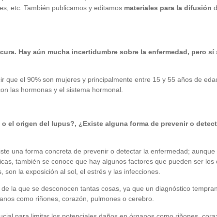
ores, etc. También publicamos y editamos
materiales para la difusión
d
cura. Hay aún mucha incertidumbre sobre la enfermedad, pero sí
ir que el 90% son mujeres y principalmente entre 15 y 55 años de edad
 con las hormonas y el sistema hormonal.
 o el origen del lupus?, ¿Existe alguna forma de prevenir o detec
ste una forma concreta de prevenir o detectar la enfermedad; aunque l
víricas, también se conoce que hay algunos factores que pueden ser lo
son la exposición al sol, el estrés y las infecciones.
de la que se desconocen tantas cosas, ya que un diagnóstico tempra
órganos como riñones, corazón, pulmones o cerebro.
cial para limitar los potenciales daños en órganos como riñones, cor