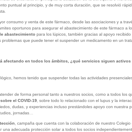
o puntual al principio, y de muy corta duración, que se resolvió rápi
sta.
ayor consumo y venta de este fármaco, desde las asociaciones y a tra
mites oportunos para asegurar el abastecimiento de este fármaco a los
de abastecimiento
para los lúpicos, también gracias al apoyo recibido
bles problemas que puede tener el suspender un medicamento en un tra
stá afectando en todos los ámbitos, ¿qué servicios siguen activ
lógico, hemos tenido que suspender todas las actividades presenciale
tender de forma personal tanto a nuestros socios, como a todos los 
 sobre el COVID-19
, sobre todo lo relacionado con el lupus y la inte
edos, dudas, y experiencias incluso prestándoles apoyo con nuestra 
estudios, jornadas…
tección
, campaña que cuenta con la colaboración de nuestro Colegio d
zar una adecuada protección solar a todos los socios independientement