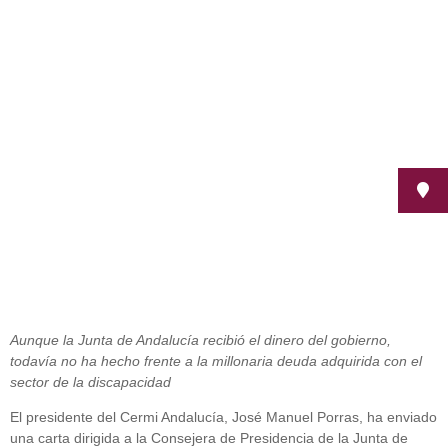
El Cermi Andalucía exige a la
consejera de presidencia que
cumpla con su compromiso
octubre 26, 2012
Aunque la Junta de Andalucía recibió el dinero del gobierno,
todavía no ha hecho frente a la millonaria deuda adquirida con el
sector de la discapacidad
El presidente del Cermi Andalucía, José Manuel Porras, ha enviado
una carta dirigida a la Consejera de Presidencia de la Junta de