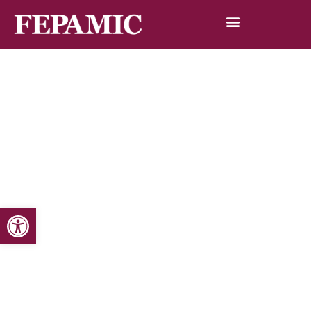
Abrir barra de herramientas
Inicio
Noticias
Blog de noticias
El Cermi Andalucía exige a la consejera de presidencia
que cumpla con su compromiso