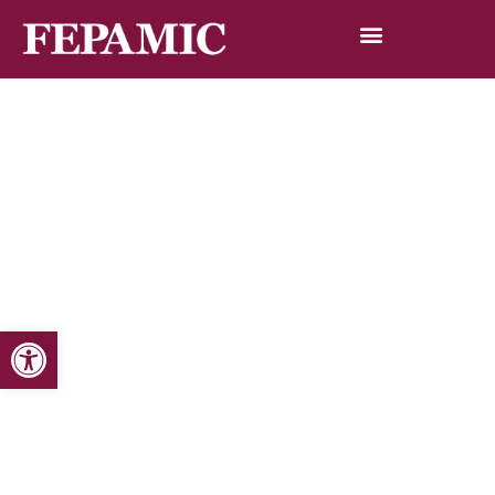
Abrir barra de herramientas
Inicio
Noticias
Blog de noticias
El Cermi recuerda que velará por su plena accesibilidad
El Cermi recuerda que velará por