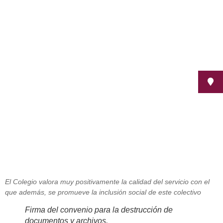
El Colegio de Administradores de
Fincas y Fepamic firman un
convenio para la destrucción de
documentos
mayo 23, 2014
El Colegio valora muy positivamente la calidad del servicio con el
que además, se promueve la inclusión social de este colectivo
Firma del convenio para la destrucción de
documentos y archivos.