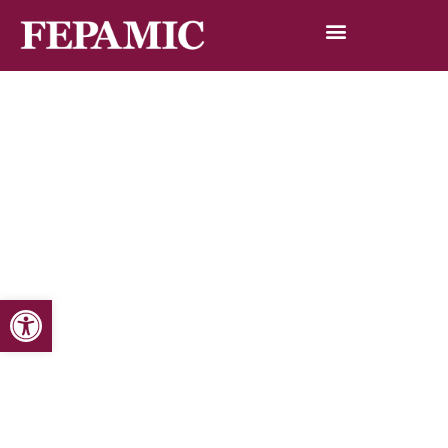
Abrir barra de herramientas
Inicio
Noticias
Blog de noticias
El Colegio de Administradores de Fincas y Fepamic
firman un convenio para la destrucción de documentos