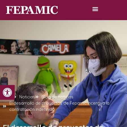
Abrir barra de herramientas
Inicio
Noticias
Blog de noticias
El desarrollo de proyectos de Fepamic incentiva la
contratación indefinida