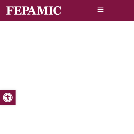
Abrir barra de herramientas
Inicio
Noticias
Blog de noticias
El Instituto Municipal de Desarrollo Económico y Empleo
de Córdoba subvenciona a Fepamic