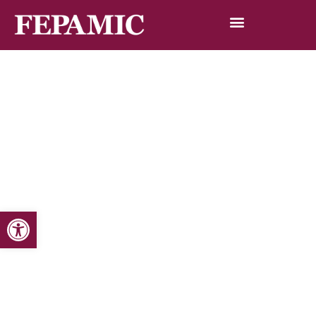
Abrir barra de herramientas
Inicio
Noticias
Blog de noticias
Entrevista a Antonio Hermoso, presidente de Fepamic
Entrevista a Antonio Hermoso,