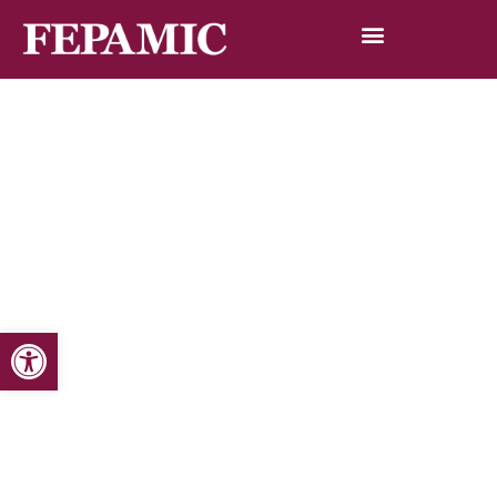
Abrir barra de herramientas
Inicio
Noticias
Blog de noticias
Exaltación de la Saeta 2013 de Fepamic
Exaltación de la Saeta 2013 de