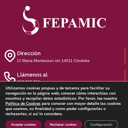
Dirección
C/ Maria Montessori s/n 14011 Córdoba
Llámenos al
957 767 700
Utilizamos cookies propias y de terceros para facilitar su
navegación en la página web, conocer cómo interactúas con
nosotros y recopilar datos estadísticos. Por favor, lee nuestra
Política de Cookies
para conocer con mayor detalle las cookies
que usamos, su finalidad y como poder configurarlas o
Aviso Legal
Política de Privacidad
Política de Cookies
rechazarlas, si así lo considera.
Sistema Interno de Información
Aceptar cookies
Rechazar cookies
Configuración