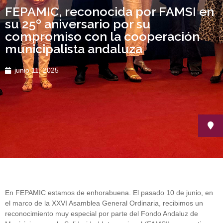
FEPAMIC, reconocida por FAMSI en
su 25º aniversario por su
compromiso con la cooperación
municipalista andaluza
junio 11, 2025
En FEPAMIC estamos de enhorabuena. El pasado 10 de junio, en
el marco de la XXVI Asamblea General Ordinaria, recibimos un
reconocimiento muy especial por parte del Fondo Andaluz de