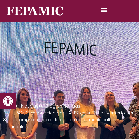
Abrir barra de herramientas
Inicio
Noticias
Blog de noticias
FEPAMIC, reconocida por FAMSI en su 25º aniversario por
su compromiso con la cooperación municipalista
andaluza