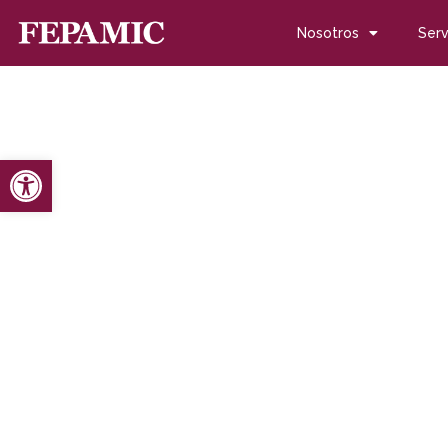
Nosotros
Serv
Abrir barra de herramientas
Inicio
Noticias
Blog de noticias
Febhi celebra el Día Nac
Febhi celebra el Día Na
noviembre 21, 2012