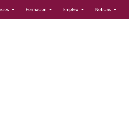
icios
Formación
Empleo
Noticias
ional de la Espina Bífida
cional de la Espina Bífi