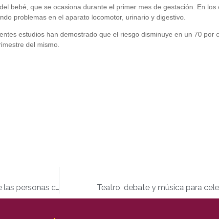
del bebé, que se ocasiona durante el primer mes de gestación. En los
do problemas en el aparato locomotor, urinario y digestivo.
erentes estudios han demostrado que el riesgo disminuye en un 70 por c
rimestre del mismo.
El Cermi convoca gran manifestación por los derechos de las personas con discapacidad
Teatro, debate y música para cele