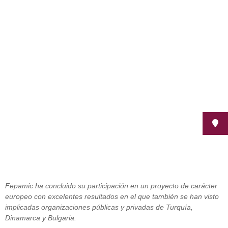
Fepamic asesora a nivel europeo
en un proyecto de integración
laboral de personas con
discapacidad
julio 12, 2011
Fepamic ha concluido su participación en un proyecto de carácter
europeo con excelentes resultados en el que también se han visto
implicadas organizaciones públicas y privadas de Turquía,
Dinamarca y Bulgaria.