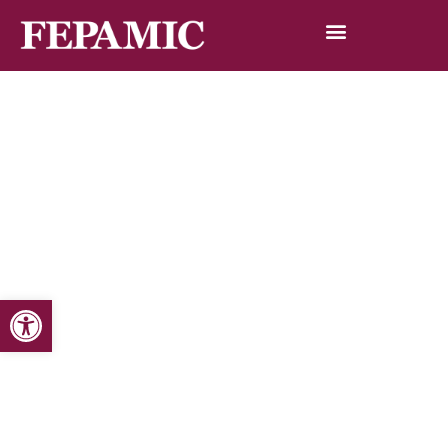
Abrir barra de herramientas
Inicio
Noticias
Blog de noticias
Fepamic asesora a nivel europeo en un proyecto de
integración laboral de personas con discapacidad