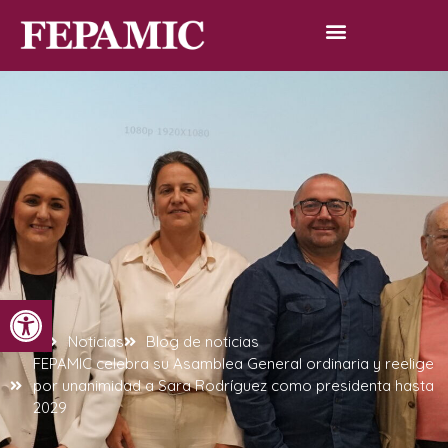
Abrir barra de herramientas
Inicio
Noticias
Blog de noticias
FEPAMIC celebra su Asamblea General ordinaria y reelige
por unanimidad a Sara Rodríguez como presidenta hasta
2029