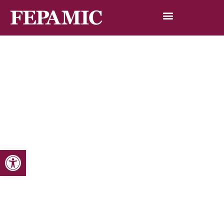
Abrir barra de herramientas
Inicio
Noticias
Blog de noticias
Fepamic en la sede de la U.E.D. de Córdoba, expone una
vez más una muestra de los trabajos realizados por los
usuarios