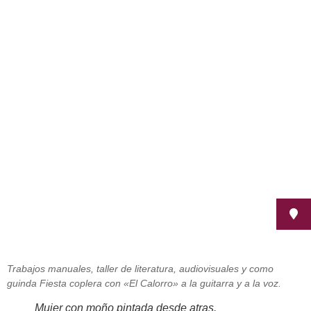
Fepamic en la sede de la U.E.D. de
Córdoba, expone una vez más una
muestra de los trabajos realizados
por los usuarios
noviembre 28, 2011
Trabajos manuales, taller de literatura, audiovisuales y como
guinda Fiesta coplera con «El Calorro» a la guitarra y a la voz.
Mujer con moño pintada desde atras.