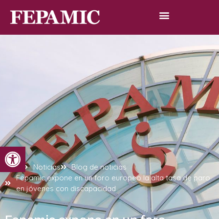
Abrir barra de herramientas
Inicio
Noticias
Blog de noticias
Fepamic expone en un foro europeo la alta tasa de paro
en jóvenes con discapacidad