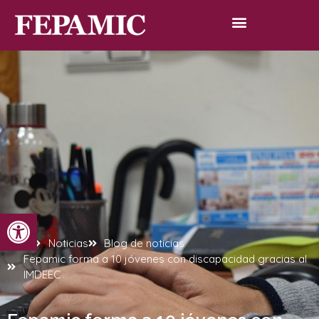
Abrir barra de herramientas
Inicio
Noticias
Blog de noticias
Fepamic forma a 10 jóvenes con discapacidad gracias al
IMDEEC