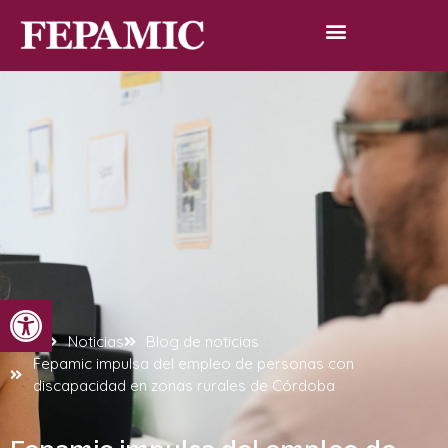
Abrir barra de herramientas
Inicio
Noticias
Blog de noticias
Fepamic impulsa del empleo de personas con
discapacidad en zonas rurales de Córdoba