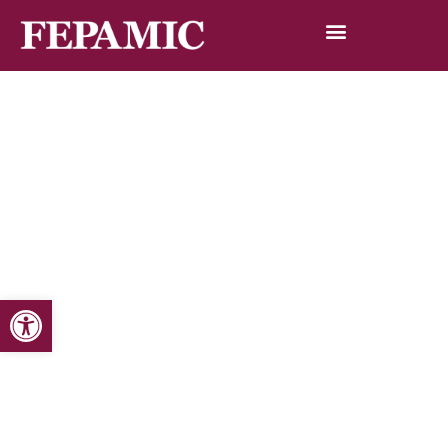
Abrir barra de herramientas
Inicio
Noticias
Blog de noticias
FEPAMIC inaugura su nueva sala de integración sensorial
FEPAMIC inaugura su nueva sala de