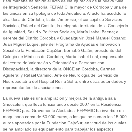
Esta mañana ha tenido el acto de inauguración de la nueva Sala
de Integración Sensorial FEPAMIC, la mayor de Córdoba y una de
las únicas en su tipología de toda Andalucía. Al acto ha acudido la
alcaldesa de Córdoba, Isabel Ambrosio; el concejal de Servicios
Sociales, Rafael del Castillo; la delegada territorial de la Consejería
de Igualdad, Salud y Políticas Sociales, María Isabel Baena; el
gerente del Distrito Córdoba y Guadalquivir, José Manuel Cosano;
Juan Miguel Luque, jefe del Programa de Ayudas e Innovación
Social de la Fundación CajaSur; Bernabé Galán, presidente del
Colegio de Médicos de Córdoba; María Isabel Leal, responsable
del centro de Valoración y Orientación a Personas con
Discapacidad, la directora de la ONCE en Córdoba, Carmen
Aguilera; y Rafael Camino, Jefe de Neurología del Servicio de
Neuropediatría del Hospital Reina Sofía, entre otras autoridades y
representantes de asociaciones.
La nueva sala es una ampliación y mejora de la antigua sala
Snoozelen, que lleva funcionando desde 2007 en la Residencia
FEPAMIC para Gravemente Afectados. FEPAMIC ha invertido en
maquinaria cerca de 60.000 euros, a los que se suman los 15.000
euros aportados por la Fundación CajaSur, en virtud de los cuales
se ha ampliado su equipamiento para trabajar los aspectos