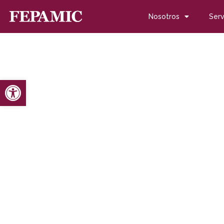
Nosotros
Serv
Abrir barra de herramientas
Inicio
Noticias
Blog de noticias
Fepamic lanza sus servi
Fepamic lanza sus servi
marzo 14, 2016