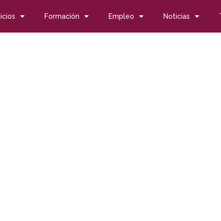
icios
Formación
Empleo
Noticias
cios a particulares
cios a particulares