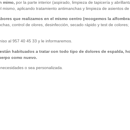
n mimo,
por la parte interior (aspirado, limpieza de tapicería y abrillan
del mismo, aplicando tratamiento antimanchas y limpieza de asientos de 
abores que realizamos en el mismo centro (recogemos la alfombra o
has, control de olores, desinfección, secado rápido y test de colores; y
miso al 957 40 45 33 y le informaremos.
s están habituados a tratar con todo tipo de dolores de espalda, 
cuerpo como nuevo.
necesidades o sea personalizada.