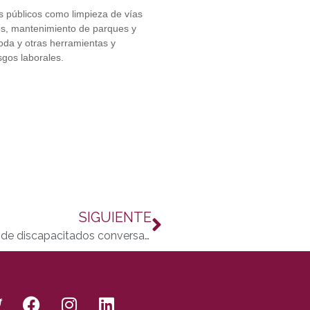
s públicos como limpieza de vías
uos, mantenimiento de parques y
oda y otras herramientas y
sgos laborales.
SIGUIENTE
Estudiantes, desarrolladores y asociaciones de discapacitados conversan sobre tecnología y accesibilidad en Apps4all