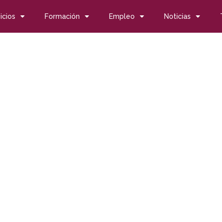
icios
Formación
Empleo
Noticias
vicio de mantenimiento de parques y jardines en Niebla (Huelva
rvicio de mantenimiento
lva)