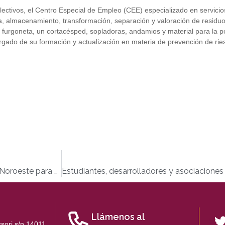
lectivos, el Centro Especial de Empleo (CEE) especializado en servicio
da, almacenamiento, transformación, separación y valoración de resid
 furgoneta, un cortacésped, sopladoras, andamios y material para la p
rgado de su formación y actualización en materia de prevención de rie
Manifiesto del Foro Sociedad y Discapacidad del Distrito Noroeste para el Día Internacional de las Personas con Discapacidad 2014
Llámenos al
sori s/n 14011