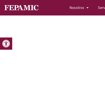
Nosotros
Serv
Abrir barra de herramientas
Inicio
Noticias
Blog de noticias
Fepamic prestará el ser
Fepamic prestará el se
jardines en Niebla (Hue