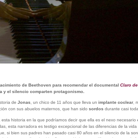
 nacimiento de Beethoven para recomendar el documental
Claro de
ca y el silencio comparten protagonismo.
storia de
Jonas
, un chico de 11 años que lleva un
implante coclear
, 
lación con sus abuelos maternos, que han sido
sordos
durante casi toda
esta historia en la que podríamos decir que ella es el nexo necesario
as, esta narradora es testigo excepcional de las diferencias de la vi
 que, si bien sus padres han pasado casi 80 años en el silencio de la s