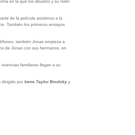
orma en la que los abuelos y su nieto
rte de la película asistimos a la
iano. También los primeros ensayos
udífonos, también Jonas empieza a
uegos de Jonas con sus hermanos, en
 vivencias familiares llegan a su
á dirigido por
Irene Taylor Brodsky
y