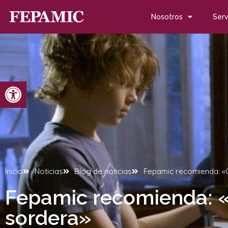
Nosotros
Serv
Abrir barra de herramientas
Inicio
Noticias
Blog de noticias
Fepamic recomienda: «C
Fepamic recomienda: «
sordera»