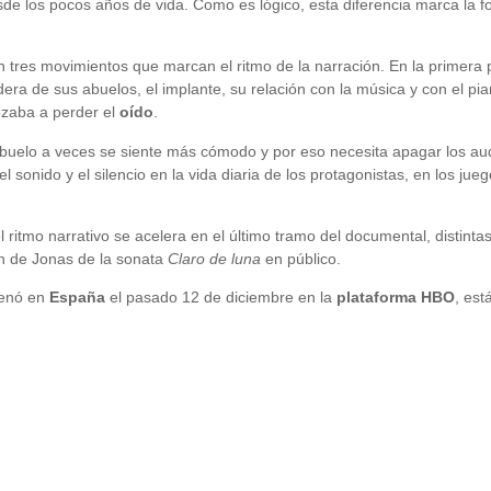
desde los pocos años de vida. Como es lógico, esta diferencia marca la f
n tres movimientos que marcan el ritmo de la narración. En la primera pa
rdera de sus abuelos, el implante, su relación con la música y con el p
zaba a perder el
oído
.
abuelo a veces se siente más cómodo y por eso necesita apagar los a
sonido y el silencio en la vida diaria de los protagonistas, en los j
el ritmo narrativo se acelera en el último tramo del documental, distintas
ón de Jonas de la sonata
Claro de luna
en público.
renó en
España
el pasado 12 de diciembre en la
plataforma HBO
, est