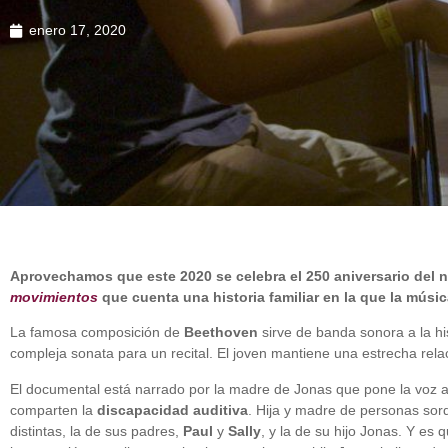
enero 17, 2020
Aprovechamos que este 2020 se celebra el 250 aniversario del
movimientos
que cuenta una historia familiar en la que la músi
La famosa composición de
Beethoven
sirve de banda sonora a la hi
compleja sonata para un recital. El joven mantiene una estrecha re
El documental está narrado por la madre de Jonas que pone la voz a 
comparten la
discapacidad auditiva
. Hija y madre de personas sord
distintas, la de sus padres,
Paul
y
Sally
, y la de su hijo Jonas. Y es