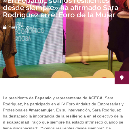
«En Fepamic somos resilientes
desde siempre» ha afirmado Sara
Rodríguez en el Foro de la Mujer
marzo 5, 2021
La presidenta de
Fepamic
y representante de
ACECA
, Sara
Rodríguez, ha participado en el IV Foro Andaluz de Empresarias y
Profesionales
#marcamujer
. En su intervención, Sara Rodríguez
ha destacado la importancia de la
resiliencia
en el colectivo de la
discapacidad
, “algo que siempre ha estado intrínseco cuando se
tiene discapacidad”. “Somos resilientes desde siempre”, ha