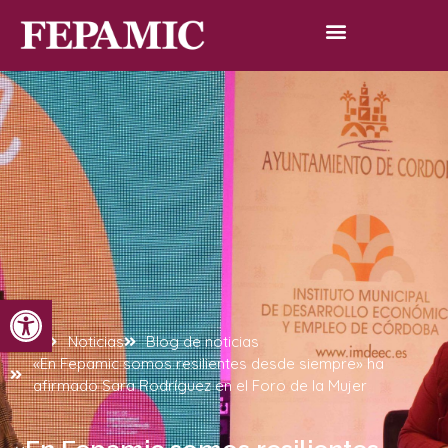
Abrir barra de herramientas
Inicio
Noticias
Blog de noticias
«En Fepamic somos resilientes desde siempre» ha
afirmado Sara Rodríguez en el Foro de la Mujer