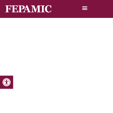
Abrir barra de herramientas
Inicio
Noticias
Blog de noticias
Fepamic y Cafcor celebrarán el Primer Congreso sobre
Accesibilidad en Córdoba