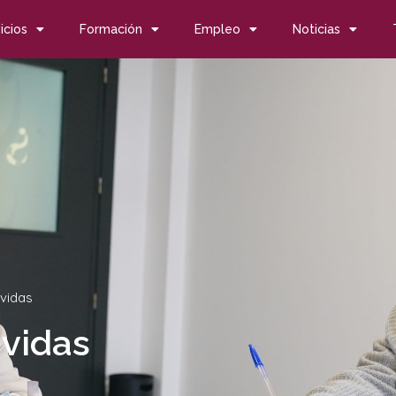
icios
Formación
Empleo
Noticias
vidas
 vidas