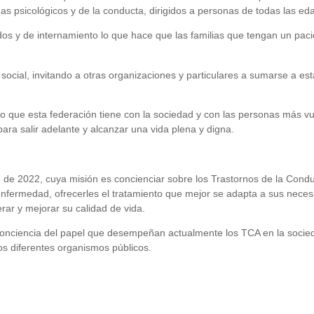
mas psicológicos y de la conducta, dirigidos a personas de todas las ed
dos y de internamiento lo que hace que las familias que tengan un pac
cial, invitando a otras organizaciones y particulares a sumarse a esta
 que esta federación tiene con la sociedad y con las personas más vu
ara salir adelante y alcanzar una vida plena y digna.
de 2022, cuya misión es concienciar sobre los Trastornos de la Conduc
 enfermedad, ofrecerles el tratamiento que mejor se adapta a sus nece
ar y mejorar su calidad de vida.
 conciencia del papel que desempeñan actualmente los TCA en la socied
os diferentes organismos públicos.