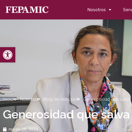
Nosotros
Serv
Abrir barra de herramientas
Inicio
Noticias
Blog de noticias
Generosidad que salva 
Generosidad que salva
marzo 28, 2023