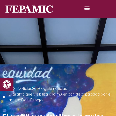
Abrir barra de herramientas
Inicio
Noticias
Blog de noticias
El graffiti que visibiliza a la mujer con discapacidad por el
artista Dani Espejo