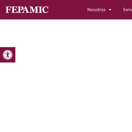
Nosotros
Serv
Abrir barra de herramientas
Inicio
Noticias
Blog de noticias
IX convocatoria de DKV
IX convocatoria de DKV
medioambientales