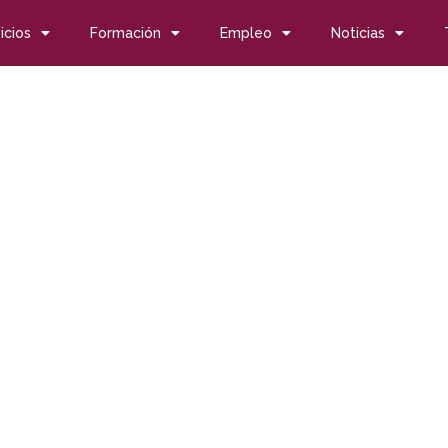
icios
Formación
Empleo
Noticias
 de ayudas a proyectos sociales y medioambientales
 de ayudas a proyectos 