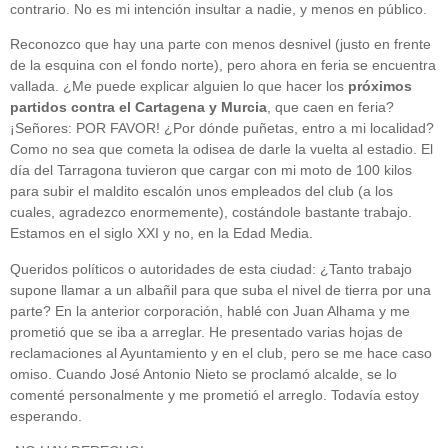
contrario. No es mi intención insultar a nadie, y menos en público.
Reconozco que hay una parte con menos desnivel (justo en frente
de la esquina con el fondo norte), pero ahora en feria se encuentra
vallada. ¿Me puede explicar alguien lo que hacer los
próximos
partidos contra el Cartagena y Murcia
, que caen en feria?
¡Señores: POR FAVOR! ¿Por dónde puñetas, entro a mi localidad?
Como no sea que cometa la odisea de darle la vuelta al estadio. El
día del Tarragona tuvieron que cargar con mi moto de 100 kilos
para subir el maldito escalón unos empleados del club (a los
cuales, agradezco enormemente), costándole bastante trabajo.
Estamos en el siglo XXI y no, en la Edad Media.
Queridos políticos o autoridades de esta ciudad: ¿Tanto trabajo
supone llamar a un albañil para que suba el nivel de tierra por una
parte? En la anterior corporación, hablé con Juan Alhama y me
prometió que se iba a arreglar. He presentado varias hojas de
reclamaciones al Ayuntamiento y en el club, pero se me hace caso
omiso. Cuando José Antonio Nieto se proclamó alcalde, se lo
comenté personalmente y me prometió el arreglo. Todavía estoy
esperando.