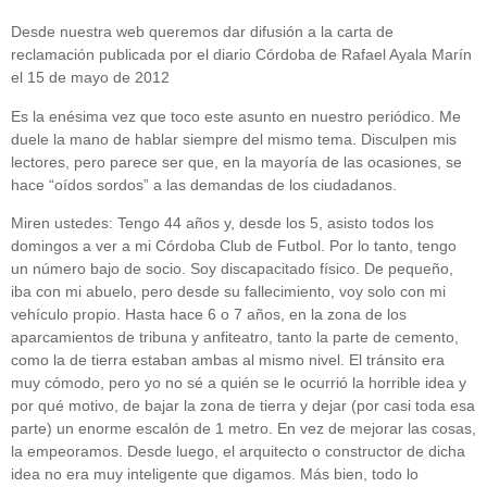
Desde nuestra web queremos dar difusión a la carta de
reclamación publicada por el diario Córdoba de Rafael Ayala Marín
el 15 de mayo de 2012
Es la enésima vez que toco este asunto en nuestro periódico. Me
duele la mano de hablar siempre del mismo tema. Disculpen mis
lectores, pero parece ser que, en la mayoría de las ocasiones, se
hace “oídos sordos” a las demandas de los ciudadanos.
Miren ustedes: Tengo 44 años y, desde los 5, asisto todos los
domingos a ver a mi Córdoba Club de Futbol. Por lo tanto, tengo
un número bajo de socio. Soy discapacitado físico. De pequeño,
iba con mi abuelo, pero desde su fallecimiento, voy solo con mi
vehículo propio. Hasta hace 6 o 7 años, en la zona de los
aparcamientos de tribuna y anfiteatro, tanto la parte de cemento,
como la de tierra estaban ambas al mismo nivel. El tránsito era
muy cómodo, pero yo no sé a quién se le ocurrió la horrible idea y
por qué motivo, de bajar la zona de tierra y dejar (por casi toda esa
parte) un enorme escalón de 1 metro. En vez de mejorar las cosas,
la empeoramos. Desde luego, el arquitecto o constructor de dicha
idea no era muy inteligente que digamos. Más bien, todo lo