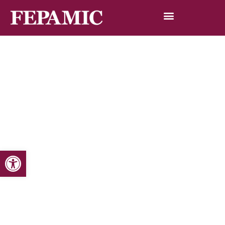
Abrir barra de herramientas
Inicio
Noticias
Blog de noticias
La Cámara de Comercio de Madrid y Tuv Rheinland
certifican a Fepamic