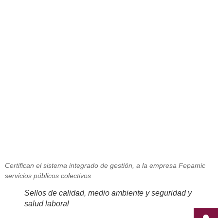
La Cámara de Comercio de Madrid
y Tuv Rheinland certifican a
Fepamic
enero 3, 2012
Certifican el sistema integrado de gestión, a la empresa Fepamic
servicios públicos colectivos
Sellos de calidad, medio ambiente y seguridad y
salud laboral