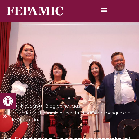
Abrir barra de herramientas
Inicio
Noticias
Blog de noticias
La Fundación Fepamic presenta el primer exoesqueleto
de Andalucía