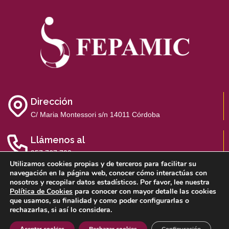
Dirección
C/ Maria Montessori s/n 14011 Córdoba
Llámenos al
957 767 700
Utilizamos cookies propias y de terceros para facilitar su
navegación en la página web, conocer cómo interactúas con
nosotros y recopilar datos estadísticos. Por favor, lee nuestra
Política de Cookies
para conocer con mayor detalle las cookies
que usamos, su finalidad y como poder configurarlas o
Aviso Legal
Política de Privacidad
Política de Cookies
rechazarlas, si así lo considera.
Sistema Interno de Información