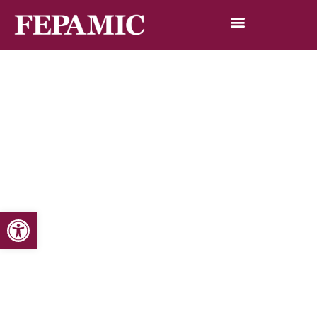
Abrir barra de herramientas
Inicio
Noticias
Blog de noticias
La Fundación Mujeres, dará asistencia técnica en materia
de igualdad a Fepamic