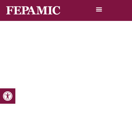
Abrir barra de herramientas
Inicio
Noticias
Blog de noticias
La Ray Band actuó para los residentes de los centros de
Fepamic y Acpacys