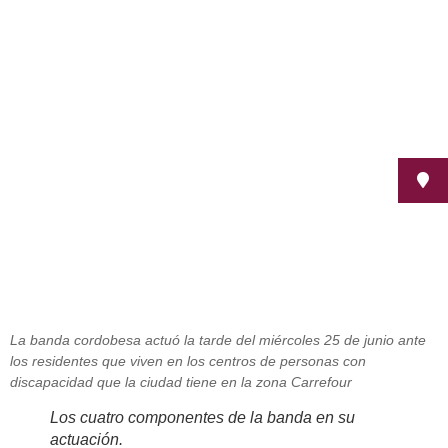
La Ray Band actuó para los
residentes de los centros de
Fepamic y Acpacys
julio 4, 2014
La banda cordobesa actuó la tarde del miércoles 25 de junio ante
los residentes que viven en los centros de personas con
discapacidad que la ciudad tiene en la zona Carrefour
Los cuatro componentes de la banda en su
actuación.