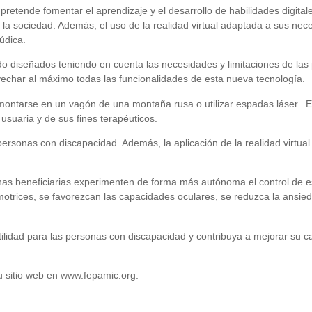
pretende fomentar el aprendizaje y el desarrollo de habilidades digita
la sociedad. Además, el uso de la realidad virtual adaptada a sus nec
údica.
sido diseñados teniendo en cuenta las necesidades y limitaciones de la
char al máximo todas las funcionalidades de esta nueva tecnología.
ontarse en un vagón de una montaña rusa o utilizar espadas láser. Est
suaria y de sus fines terapéuticos.
rsonas con discapacidad. Además, la aplicación de la realidad virtua
nas beneficiarias experimenten de forma más autónoma el control de es
omotrices, se favorezcan las capacidades oculares, se reduzca la ansi
idad para las personas con discapacidad y contribuya a mejorar su cal
u sitio web en www.fepamic.org.