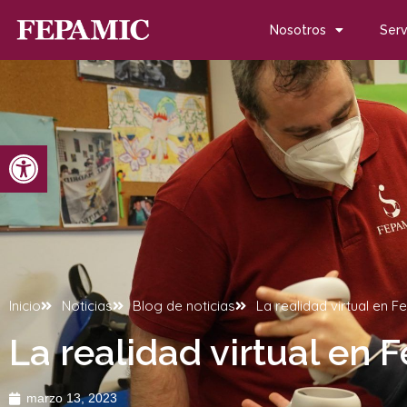
Nosotros
Serv
Abrir barra de herramientas
Inicio
Noticias
Blog de noticias
La realidad virtual en 
La realidad virtual en
marzo 13, 2023