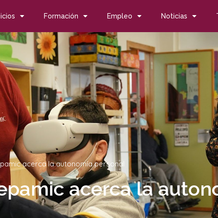
icios
Formación
Empleo
Noticias
Fepamic acerca la autonomía personal
 Fepamic acerca la auto