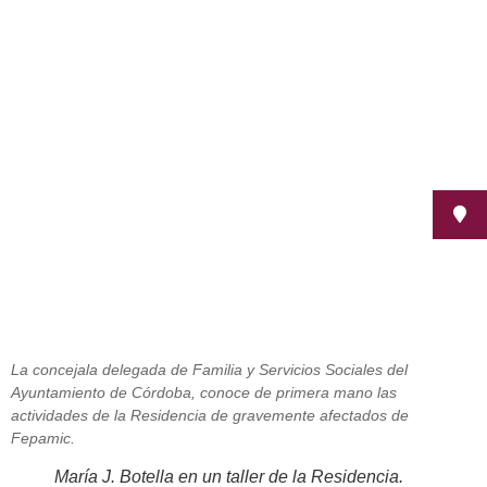
La Residencia inicia con María Jesús
Botella una ronda de reuniones
con personalidades y medios
julio 26, 2012
La concejala delegada de Familia y Servicios Sociales del
Ayuntamiento de Córdoba, conoce de primera mano las
actividades de la Residencia de gravemente afectados de
Fepamic.
María J. Botella en un taller de la Residencia.