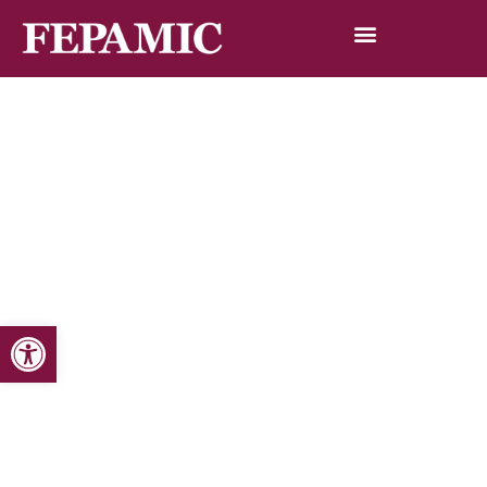
Abrir barra de herramientas
Inicio
Noticias
Blog de noticias
La Residencia inicia con María Jesús Botella una ronda de
reuniones con personalidades y medios