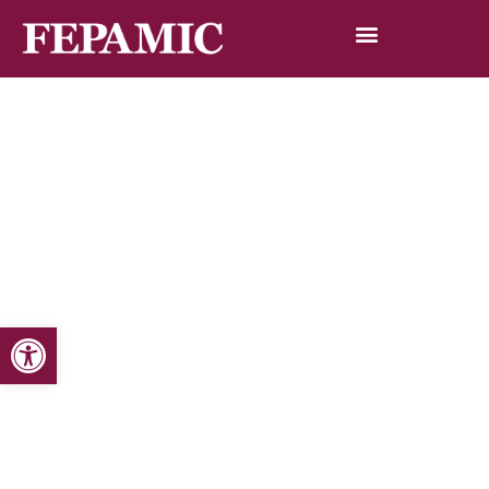
Abrir barra de herramientas
Inicio
Noticias
Blog de noticias
La revista de discapacidad, La voz del usuario, de la
Residencia de Fepamic llega a su número 11