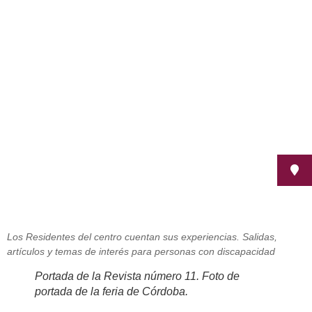
La revista de discapacidad, La voz
del usuario, de la Residencia de
Fepamic llega a su número 11
octubre 21, 2013
Los Residentes del centro cuentan sus experiencias. Salidas,
artículos y temas de interés para personas con discapacidad
Portada de la Revista número 11. Foto de
portada de la feria de Córdoba.