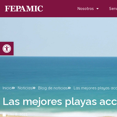
Nosotros
Serv
Abrir barra de herramientas
Inicio
Noticias
Blog de noticias
Las mejores playas acc
Las mejores playas acc
julio 8, 2021