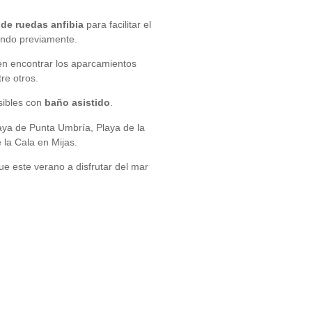
a de ruedas anfibia
para facilitar el
mando previamente.
den encontrar los aparcamientos
tre otros.
sibles con
baño asistido
.
Playa de Punta Umbría, Playa de la
e la Cala en Mijas.
e este verano a disfrutar del mar