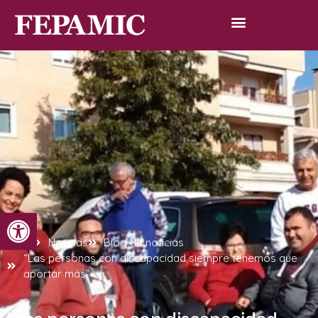
Abrir barra de herramientas
Inicio
Noticias
Blog de noticias
“Las personas con discapacidad siempre tenemos que
aportar más”