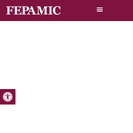
Abrir barra de herramientas
Inicio
Noticias
Blog de noticias
Laura Ruiz, estudiante del Instituto Puente de Alcolea,
entrevista a su monitor Antonio Caballero