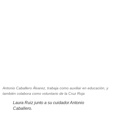
Laura Ruiz, estudiante del Instituto
Puente de Alcolea, entrevista a su
monitor Antonio Caballero
julio 1, 2013
Antonio Caballero Álvarez, trabaja como auxiliar en educación, y
también colabora como voluntario de la Cruz Roja
Laura Ruiz junto a su cuidador Antonio
Caballero.