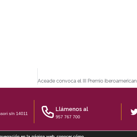
Llámenos al
sori s/n 14011
957 767 700
u navegación en la página web, conocer cómo