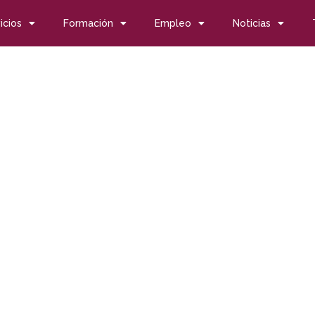
icios
Formación
Empleo
Noticias
2012 accesibles
2012 accesibles