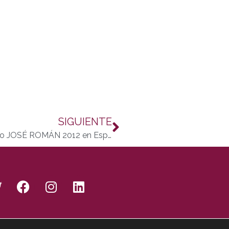
SIGUIENTE
Aceade convoca el III Premio iberoamericano JOSÉ ROMÁN 2012 en Espondiloartropatías