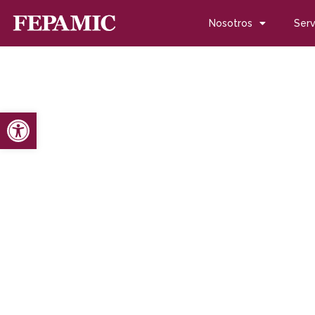
Nosotros
Serv
Abrir barra de herramientas
Inicio
Noticias
Blog de noticias
Los Patios de Córdoba 
Los Patios de Córdoba 
mayo 2, 2012